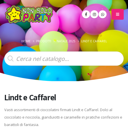
HOME
PRODOTTI
NATALE 2025
LINDT E CAFFAREL
Products
search
Lindt e Caffarel
Vasti assortimenti di cioccolatini firmati Lindt e Caffarel. Dolci al
cioccolato e nocciola, gianduiotti e caramelle in pratiche confezioni e
barattoli di fantasia.