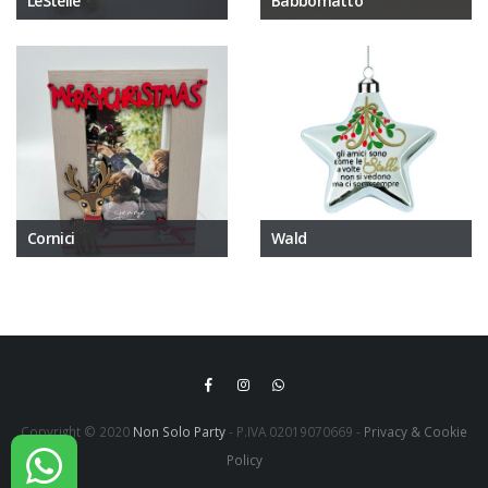
LeStelle
Babbomatto
Cornici
Wald
Copyright © 2020
Non Solo Party
- P.IVA 02019070669 -
Privacy & Cookie
Policy