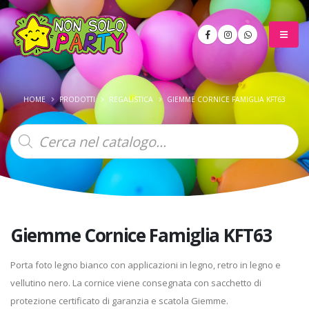
HOME
PRODOTTI
REGALISTICA
GIEMME CORNICE FAMIGLIA KFT63
Products
search
Giemme Cornice Famiglia KFT63
Porta foto legno bianco con applicazioni in legno, retro in legno e
vellutino nero. La cornice viene consegnata con sacchetto di
protezione certificato di garanzia e scatola Giemme.