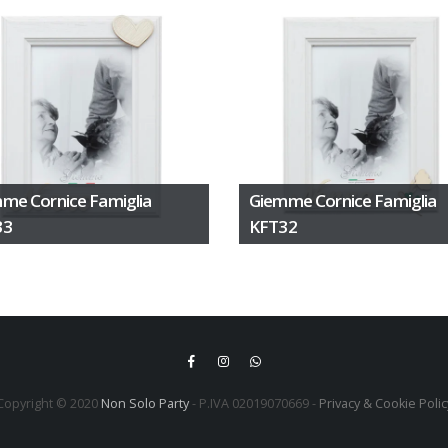
me Cornice Famiglia
Giemme Cornice Famiglia
33
KFT32
Copyright © 2020
Non Solo Party
- P.IVA 02019070669 -
Privacy & Cookie Polic