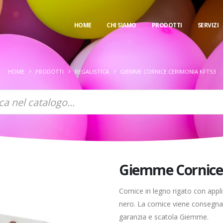
HOME
CHI SIAMO
PRODOTTI
SERVIZI
HOME
PRODOTTI
REGALISTICA
GIEMME CORNICE CERIMONIA KFT53
Giemme Cornice
Cornice in legno rigato con appli
nero. La cornice viene consegnat
garanzia e scatola Giemme.