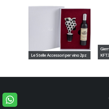
Giem
Le Stelle Accessori per vino 2pz
KFT