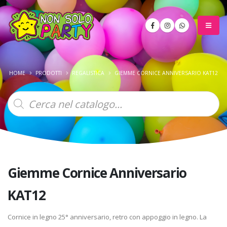
HOME
PRODOTTI
REGALISTICA
GIEMME CORNICE ANNIVERSARIO KAT12
Products
search
Giemme Cornice Anniversario
KAT12
Cornice in legno 25° anniversario, retro con appoggio in legno. La