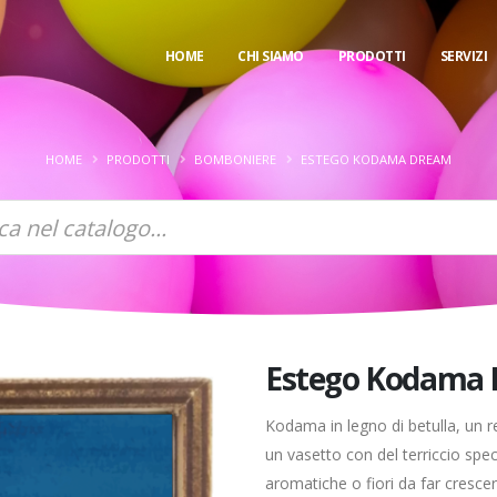
HOME
CHI SIAMO
PRODOTTI
SERVIZI
HOME
PRODOTTI
BOMBONIERE
ESTEGO KODAMA DREAM
Estego Kodama
Kodama in legno di betulla, un r
un vasetto con del terriccio spec
aromatiche o fiori da far crescer