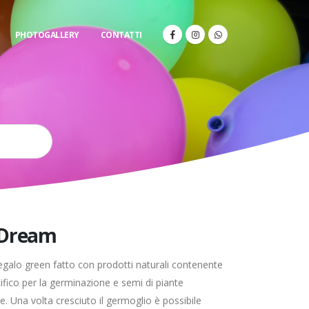
PHOTOGALLERY
CONTATTI
 Dream
egalo green fatto con prodotti naturali contenente
ifico per la germinazione e semi di piante
e. Una volta cresciuto il germoglio è possibile