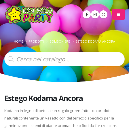
HOME
PRODOTTI
BOMBONIERE
ESTEGO KODAMA ANCORA
Products
search
Estego Kodama Ancora
Kodama in legno di betulla, un regalo green fatto con prodotti
naturali contenente un vasetto con del terriccio specifico per la
germinazione e semi di piante aromatiche o fiori da far crescere.