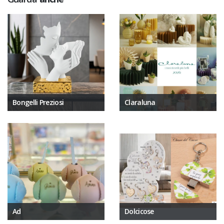
Bongelli Preziosi
Claraluna
Ad
Dolcicose