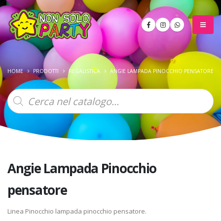
HOME
PRODOTTI
REGALISTICA
ANGIE LAMPADA PINOCCHIO PENSATORE
Products
search
Angie Lampada Pinocchio
pensatore
Linea Pinocchio lampada pinocchio pensatore.